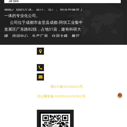
3500万元，是一家专注于石油、天然气行业
输配产品的开发、设计、生产、销售和服务于
一体的专业化公司。
公司位于成都市金堂县成都-阿坝工业集中
发展区广东路B2段，占地51亩，建有科研大
楼、培训中心、生产厂房、住宿大楼、餐厅、
读书室。各类专业技术人才占总人数的55%以
上，拥有各类生产、检验、试验设备300余台
成都市金堂县淮口镇成都-阿坝工业集中发展区广
套，具备年产20000台套设备的能力。是中石
东路B2段
油合格供应商，昆仑燃气优秀供应商，公司在
CALL US : 028-85739061 028-84917955
长庆油田、青海油田、新疆油田、华北油田、
胜利油田、辽河油田、设有销售和服务网点。
cdjiesen@163.com
备案号：
蜀ICP备19026309号
成都杰森成立于2002年9月，注册资本
川公网安备 51012102000190号
3500万元，是一家专注于石油、天然气行业
输配产品的开发、设计、生产、销售和服务于
一体的专业化公司。
公司位于成都市金堂县成都-阿坝工业集中
发展区广东路B2段，占地51亩，建有科研大